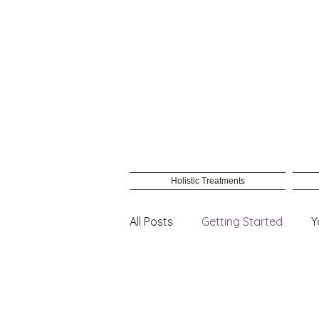
Holistic Treatments
All Posts
Getting Started
Y
Male Waxing
Female wax