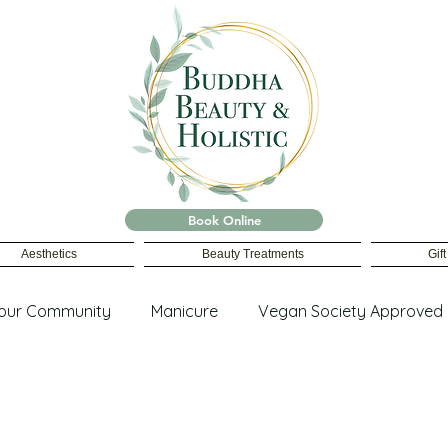
Book Online
Aesthetics
Beauty Treatments
Gif
our Community
Manicure
Vegan Society Approved
ing