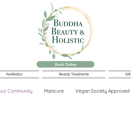
Book Online
Aesthetics
Beauty Treatments
Gif
our Community
Manicure
Vegan Society Approved
ing