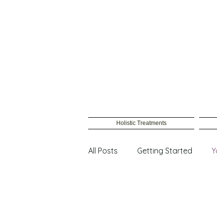
Holistic Treatments
All Posts
Getting Started
Y
Male Waxing
Female wax